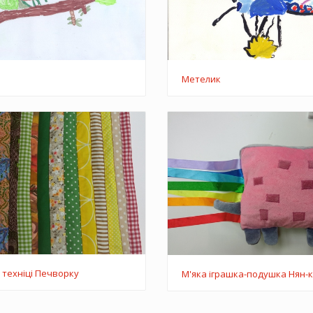
Метелик
 техніці Печворку
М'яка іграшка-подушка Нян-