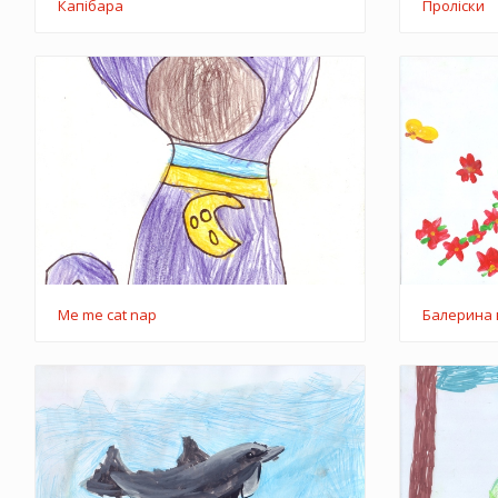
Капібара
Проліски
Балерина 
Me me cat nap