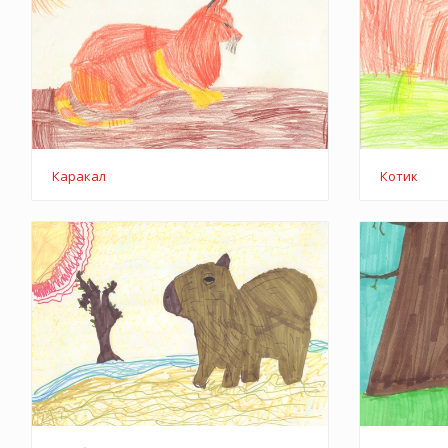
Каракал
Котик