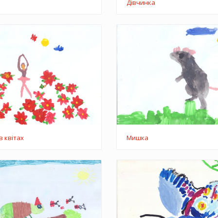
Дівчинка
в квітах
Мишка