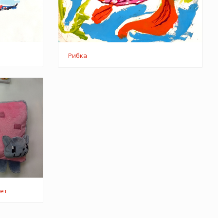
Рибка
кет