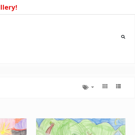
llery!