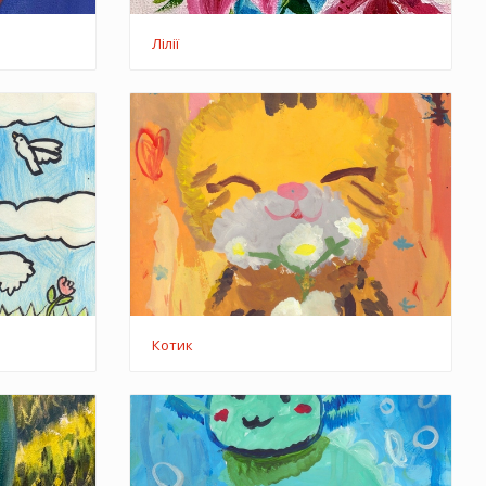
Лілії
Котик