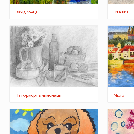
Захід сонця
Пташка
Натюрморт з лимонами
Місто