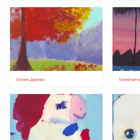
Осіннє дерево
Тихий веч