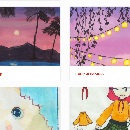
ір
Вечірні вогники