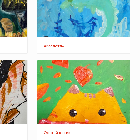
Аксолотль
Осінній котик