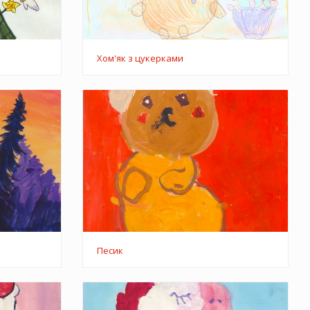
Хом'як з цукерками
Песик