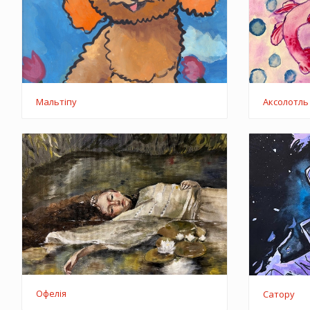
Мальтіпу
Аксолотль
Офелія
Сатору