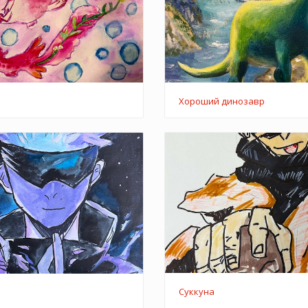
Хороший динозавр
Суккуна