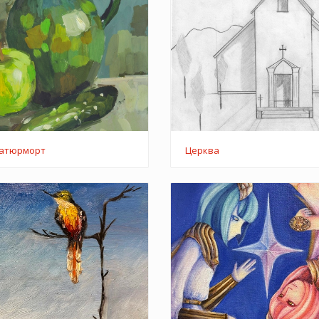
натюрморт
Церква