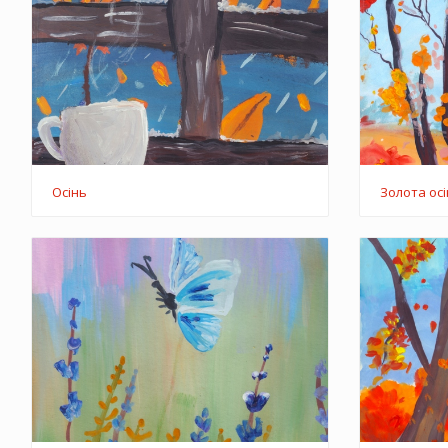
Осінь
Золота ос