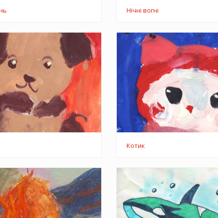
Нічні вогні
інь
Котик