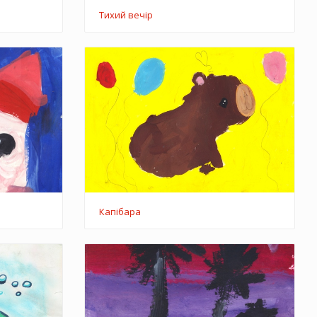
Тихий вечір
Капібара