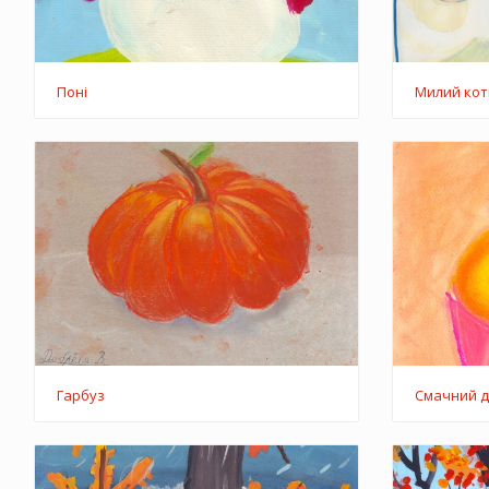
Поні
Милий кот
Гарбуз
Смачний д