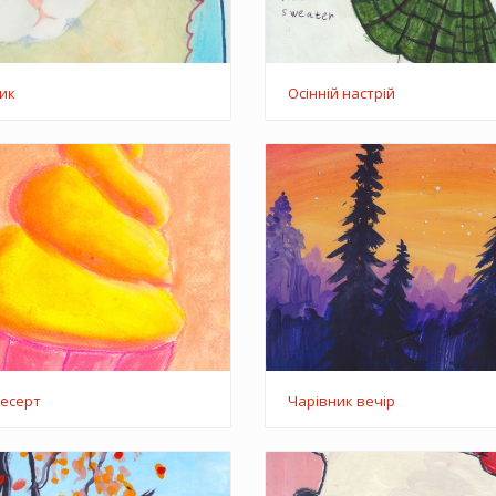
ик
Осінній настрій
есерт
Чарівник вечір