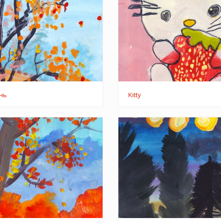
інь
Kitty