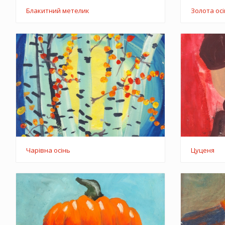
Блакитний метелик
Золота ос
Чарівна осінь
Цуценя