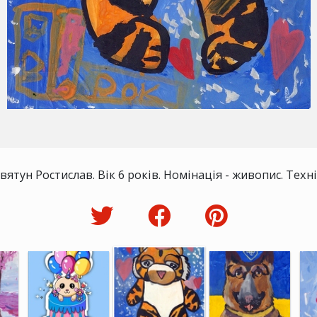
вятун Ростислав. Вік 6 років. Номінація - живопис. Техні