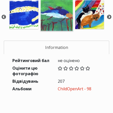
Information
Рейтинговий бал
не оцінено
Оцінити цю
фотографію
Відвідувань
207
Альбоми
ChildOpenArt - 98