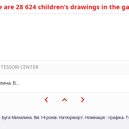
 are 28 624 children's drawings in the ga
TESSORI CENTER
а. Техніка - олівцем.
 - Буга Михалина. Вік 14 років. Натюрморт. Номінація - графіка. Те