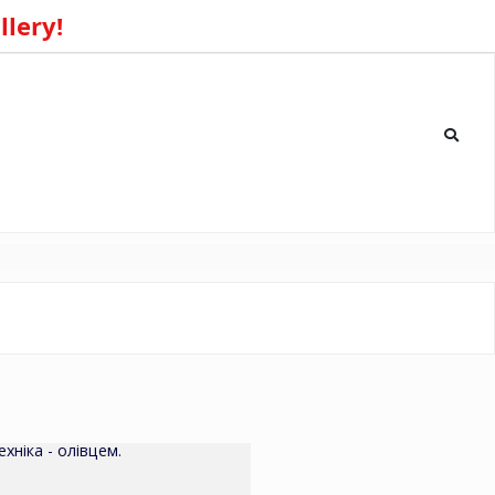
llery!
хніка - олівцем.