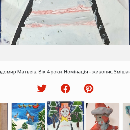
адомир Матвеїв. Вік 4 роки. Номінація - живопис. Змішан