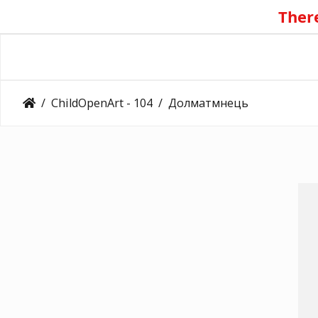
There
ChildOpenArt - 104
Долматмнець