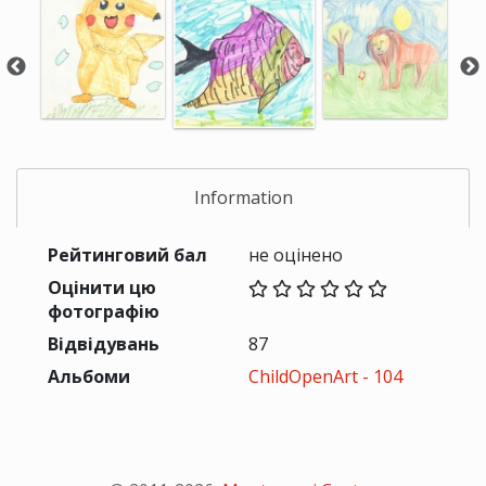
Information
Рейтинговий бал
не оцінено
Оцінити цю
фотографію
Відвідувань
87
Альбоми
ChildOpenArt - 104