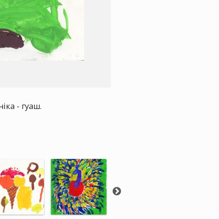
іка - гуаш.