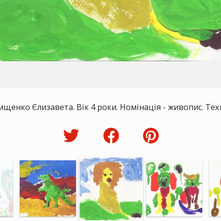
ищенко Єлизавета. Вік 4 роки. Номінація - живопис. Техн