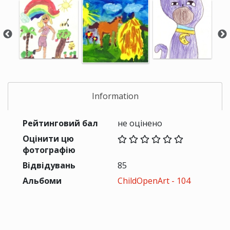
Information
Рейтинговий бал
не оцінено
Оцінити цю
фотографію
Відвідувань
85
Альбоми
ChildOpenArt - 104