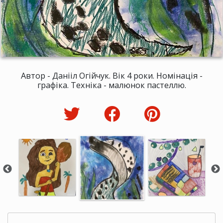
Автор - Данііл Огійчук. Вік 4 роки. Номінація -
графіка. Техніка - малюнок пастеллю.