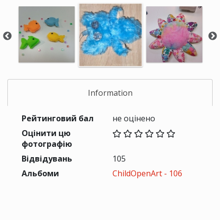
Information
Рейтинговий бал
не оцінено
Оцінити цю
фотографію
Відвідувань
105
Альбоми
ChildOpenArt - 106