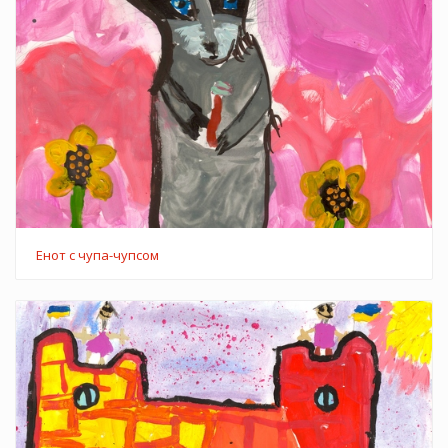
Енот с чупа-чупсом