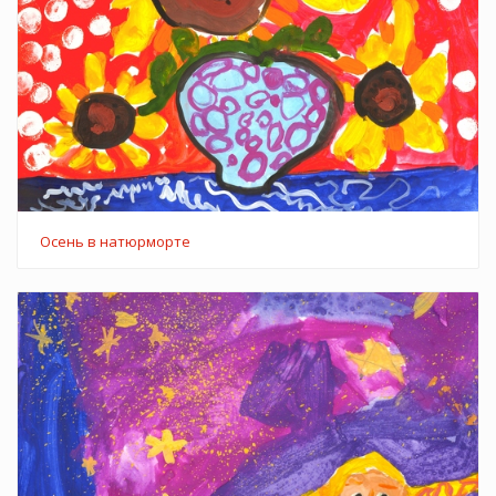
Оcень в натюрморте