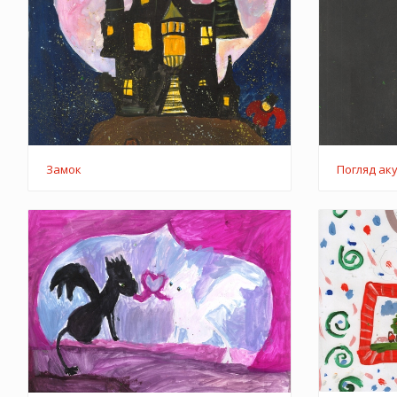
Замок
Погляд ак