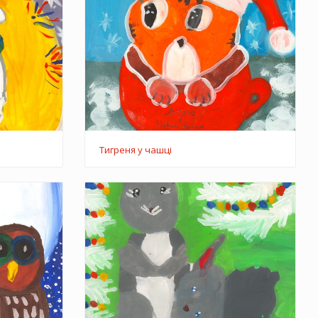
Тигреня у чашці