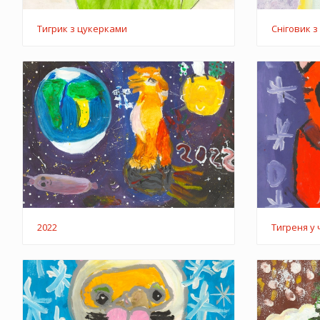
Тигрик з цукерками
Сніговик 
2022
Тигреня у 