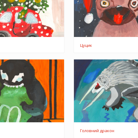
Цуцик
Головний дракон