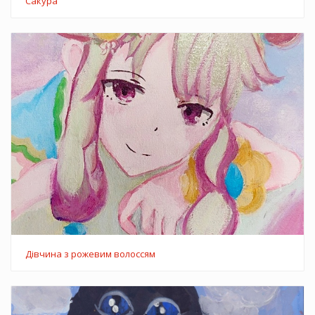
Сакура
Дівчина з рожевим волоссям