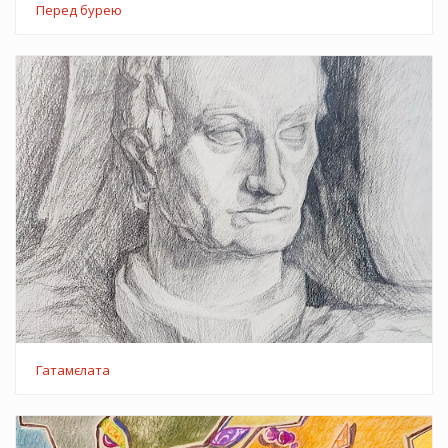
Перед бурею
Гатамєлата