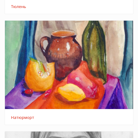
Тюлень
Натюрморт