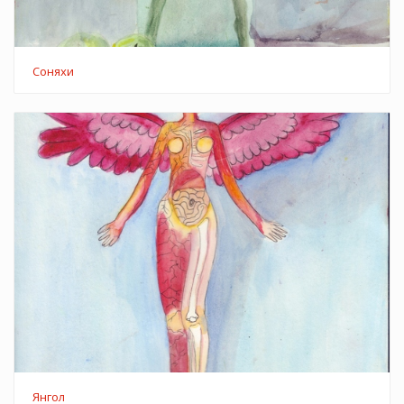
Соняхи
Янгол