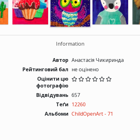
Information
Автор
Анастасія Чикиринда
Рейтинговий бал
не оцінено
Оцінити цю
фотографію
Відвідувань
657
Теґи
12260
Альбоми
ChildOpenArt - 71