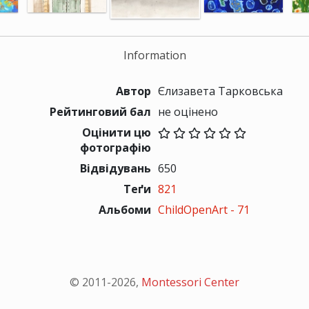
Information
Автор
Єлизавета Тарковська
Рейтинговий бал
не оцінено
Оцінити цю
фотографію
Відвідувань
650
Теґи
821
Альбоми
ChildOpenArt - 71
© 2011-
2026
,
Montessori Center