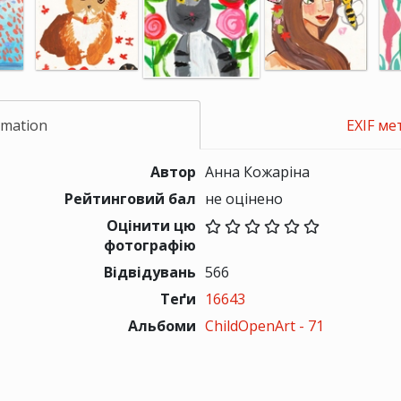
rmation
EXIF ме
Автор
Анна Кожаріна
Рейтинговий бал
не оцінено
Оцінити цю
фотографію
Відвідувань
566
Теґи
16643
Альбоми
ChildOpenArt - 71